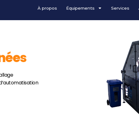
À propos
Équipements
Services
nées
allage
 d’automatisation